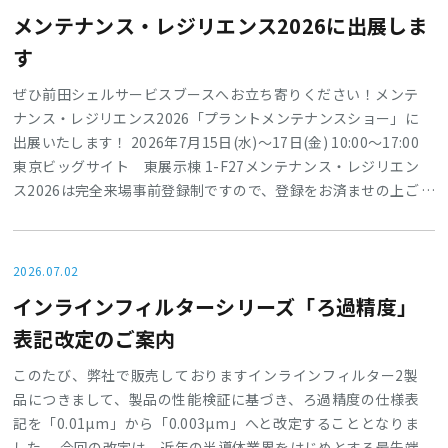
刷してお持ちください。展示ホール内の
メンテナンス・レジリエンス2026に出展しま
す
ぜひ前田シェルサービスブースへお立ち寄りください！メンテ
ナンス・レジリエンス2026「プラントメンテナンスショー」に
出展いたします！ 2026年7月15日(水)～17日(金) 10:00～17:00
東京ビッグサイト 東展示棟 1-F27メンテナンス・レジリエン
ス2026は完全来場事前登録制ですので、登録をお済ませの上ご
来場ください。主な出展製品〇3in1マルチ・ドライフィルター
〇3in1・エコ×ドライフィルター〇漏洩補修材リークブロック
〇マグキャッチフィルター〇ハンマー
2026.07.02
インラインフィルターシリーズ「ろ過精度」
表記改定のご案内
このたび、弊社で販売しておりますインラインフィルター2製
品につきまして、製品の性能検証に基づき、ろ過精度の仕様表
記を「0.01µm」から「0.003µm」へと改定することとなりま
した 。今回の改定は、近年の半導体業界をはじめとする最先端