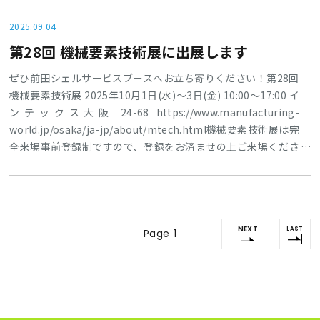
MGCF-225📄 チラシはこちらPDFで詳しい内容を見るこのチャ
ンスをお見逃しなく！現場の環境改善や作業効率アップに、ぜ
2025.09.04
ひご活用ください。
第28回 機械要素技術展に出展します
ぜひ前田シェルサービスブースへお立ち寄りください！第28回
機械要素技術展 2025年10月1日(水)～3日(金) 10:00～17:00 イ
ンテックス大阪 24-68 https://www.manufacturing-
world.jp/osaka/ja-jp/about/mtech.html機械要素技術展は完
全来場事前登録制ですので、登録をお済ませの上ご来場くださ
い。来場事前登録はこちら→主な出展製品〇3in1マルチ・ドラ
イフィルター〇3in1・エコ×ドライフィルター〇漏洩補修材リ
ークブロック〇マグキャッチフィルター〇ハンマー
NEXT
LAST
Page 1