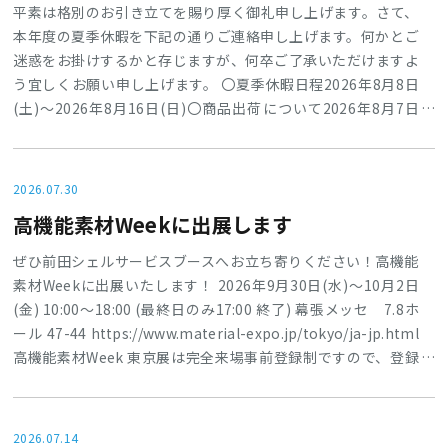
平素は格別のお引き立てを賜り厚く御礼申し上げます。さて、
本年度の夏季休暇を下記の通りご連絡申し上げます。何かとご
迷惑をお掛けするかと存じますが、何卒ご了承いただけますよ
う宜しくお願い申し上げます。 〇夏季休暇日程2026年8月8日
(土)～2026年8月16日(日)〇商品出荷について2026年8月7日
（金）正午にて受注締切→8月7日(金)出荷2026年8月17日
（月）より通常出荷上記の通り8月7日12時以降にいただいたご
注文につきましては、8月17日以降の出荷となりますので、ご
2026.07.30
注意お願い致します。
高機能素材Weekに出展します
ぜひ前田シェルサービスブースへお立ち寄りください！高機能
素材Weekに出展いたします！ 2026年9月30日(水)～10月2日
(金) 10:00～18:00 (最終日のみ17:00 終了) 幕張メッセ 7.8ホ
ール 47-44 https://www.material-expo.jp/tokyo/ja-jp.html
高機能素材Week 東京展は完全来場事前登録制ですので、登録
をお済ませの上ご来場ください。【ご注意】9月4日(金) 17時以
降は、入場料5,000円(税抜)です。ご登録はお早めにお願いしま
す！来場事前登録はこちら→【500円ランチ特典】チラシを印
2026.07.14