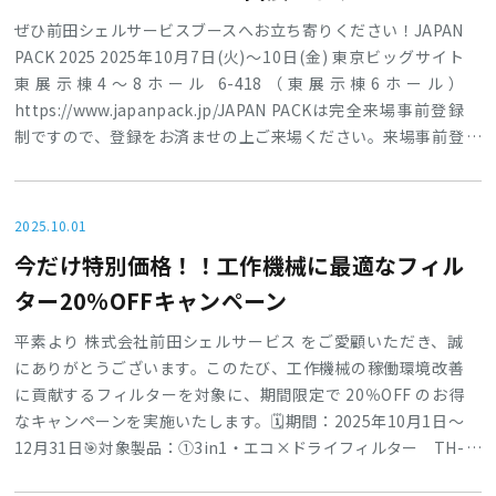
ぜひ前田シェルサービスブースへお立ち寄りください！JAPAN
PACK 2025 2025年10月7日(火)～10日(金) 東京ビッグサイト
東展示棟4～8ホール 6-418（東展示棟6ホール）
https://www.japanpack.jp/JAPAN PACKは完全来場事前登録
制ですので、登録をお済ませの上ご来場ください。来場事前登
録はこちら→主な出展製品〇抗菌・除菌3in1マルチ・ドライフ
ィルタースケルトン〇抗菌・除菌3in1マルチ・ドライフィルタ
ー〇漏洩補修材リークブロック〇抗菌ハンマー
2025.10.01
今だけ特別価格！！工作機械に最適なフィル
ター20%OFFキャンペーン
平素より 株式会社前田シェルサービス をご愛顧いただき、誠
にありがとうございます。このたび、工作機械の稼働環境改善
に貢献するフィルターを対象に、期間限定で 20％OFF のお得
なキャンペーンを実施いたします。🗓期間：2025年10月1日～
12月31日🎯対象製品：①3in1・エコ×ドライフィルター TH-
20 ②マグキャッチフィルター MGCF-200／