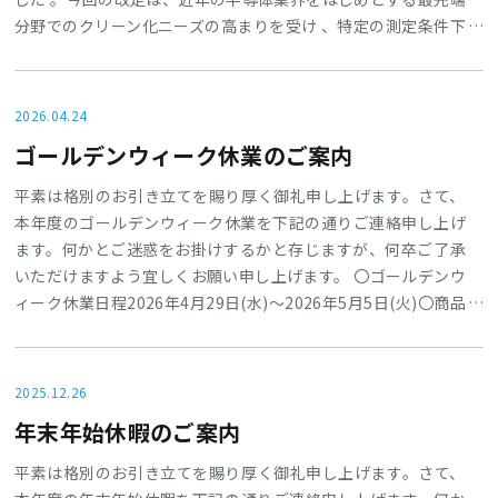
分野でのクリーン化ニーズの高まりを受け 、特定の測定条件下
において「0.003µm」の微細な粒子に対する高い捕集性能が正
式に確認されたことに伴うものです 。●最先端分野の厳しい要
求に対応：ナノレベル（3nm以下）の極めて高度な清浄度が求
2026.04.24
められる半導体関連業界の要求水準をクリアしていることが明
ゴールデンウィーク休業のご案内
確になりました 。●幅広い業界での安心を実証：高い安全・清
浄性が求められ
平素は格別のお引き立てを賜り厚く御礼申し上げます。さて、
本年度のゴールデンウィーク休業を下記の通りご連絡申し上げ
ます。何かとご迷惑をお掛けするかと存じますが、何卒ご了承
いただけますよう宜しくお願い申し上げます。 〇ゴールデンウ
ィーク休業日程2026年4月29日(水)～2026年5月5日(火)〇商品
出荷について2026年4月28日（火）正午にて受注締切→4月28
日(火)出荷（2026年5月6日(水)は営業しておりますが、祝日の
ため出荷業務は行っておりません）2026年5月7日（木）より
2025.12.26
通常出荷上記の通り2026年4月28日12時以降にいただいたご注
年末年始休暇のご案内
文につきましては、2026年5月7日以
平素は格別のお引き立てを賜り厚く御礼申し上げます。さて、