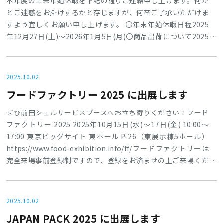
本年度の年末年始休暇を下記の通りご連絡申し上げます。何か
とご迷惑をお掛けするかと存じますが、何卒ご了承いただけま
すよう宜しくお願い申し上げます。 〇年末年始休暇日程2025
年12月27日(土)～2026年1月5日(月)〇商品出荷について2025
年12月26日（金）正午にて受注締切→12月26日(金)出荷2026
年1月6日（火）より通常出荷上記の通り2025年12月26日12時
以降にいただいたご注文につきましては、2026年1月6日以降
2025.10.02
の出荷となりますので、ご注意お願い致します。
フードファクトリー 2025 に出展します
ぜひ前田シェルサービスブースへお立ち寄りください！フード
ファクトリー 2025 2025年10月15日(水)～17日(金) 10:00～
17:00 東京ビッグサイト 東ホール P-26（東展示棟5ホール）
https://www.food-exhibition.info/ff/フードファクトリーは
完全来場事前登録制ですので、登録をお済ませの上ご来場くだ
さい。来場事前登録はこちら→主な出展製品〇抗菌・除菌3in1
マルチ・ドライフィルタースケルトン〇抗菌・除菌3in1マル
チ・ドライフィルター〇漏洩補修材リークブロック〇抗菌ハン
2025.10.02
マー
JAPAN PACK 2025 に出展します