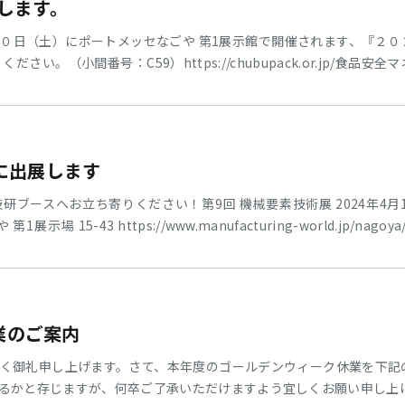
展します。
０日（土）にポートメッセなごや 第1展示館で開催されます、『２０
さい。（小間番号：C59）https://chubupack.or.jp/食品安
が謳われています。拡大する食品衛生ビジネスにおいて求められる【
いて安心・安全にご使用いただける圧縮空気用フィルタのご紹介、デ
 に出展します
ブースへお立ち寄りください！第9回 機械要素技術展 2024年4月10日
展示場 15-43 https://www.manufacturing-world.jp/nagoya
もしくは印刷してご持参ください。主な出展製品〇3in1マルチ・ド
材リークエイド〇コンポータンハンマー〇3Dプリンター造形品
業のご案内
く御礼申し上げます。さて、本年度のゴールデンウィーク休業を下記
るかと存じますが、何卒ご了承いただけますよう宜しくお願い申し上げ