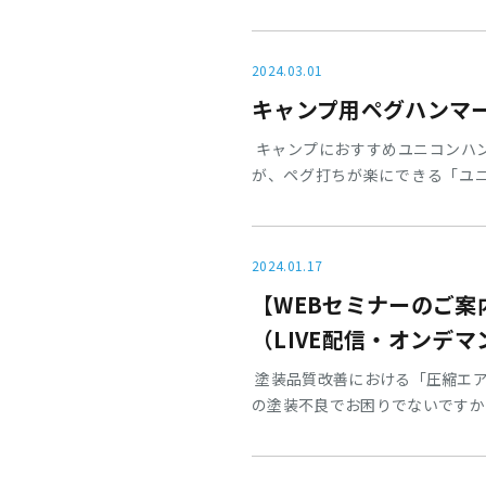
ンウィーク休業日程2024年4月2
→4月26日(金)出荷（2024年
（火）より通常出荷上記の通り20
2024.03.01
キャンプ用ペグハンマ
キャンプにおすすめユニコンハ
が、ペグ打ちが楽にできる「ユニ
ら、ショックレス効果があります
い。
2024.01.17
【WEBセミナーのご
（LIVE配信・オンデ
塗装品質改善における「圧縮エア
の塗装不良でお困りでないですか
から、塗装品質向上に何故クリー
ご紹介、デモ実演、改善事例を交
リーン化の必要性●開催日時：202