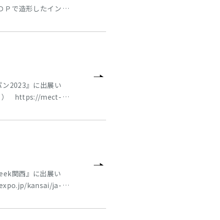
３ＤＰで造形したイン
ン2023』に出展い
//mect-
解決します！！」をテーマと
スをご紹介します。
ek関西』に出展い
p/kansai/ja-