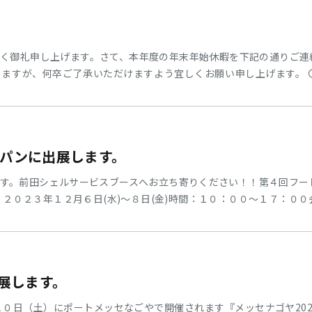
く御礼申し上げます。さて、本年度の年末年始休暇を下記の通りご連
ますが、何卒ご了承いただけますよう宜しくお願い申し上げます。 
4年1月7日(日)〇商品出荷について2023年12月28日（木）正午にて受注締切
業しておりますが、祝日のため出荷業務は行っておりません）2024年1月
12時以降にいただいたご注文につきましては、2024年1月9日以降の出
ャパンに出展します。
ます。前田シェルサービスブースへお立ち寄りください！！第４回フ
：２０２３年１２月６日(水)～８日(金)時間：１０：００～１７：０
foodtechjapan.jp/tokyo/ja-jp.html 出展製品3in1マルチ
MO」(エアモ)その他多数展示しております。
出展します。
０日（土）にポートメッセなごやで開催されます『メッセナゴヤ202