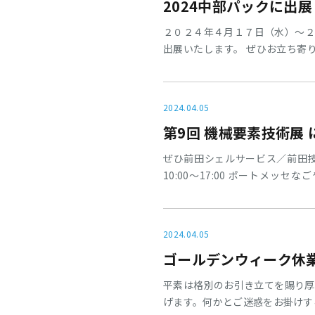
2024中部パックに出
２０２４年４月１７日（水）～２
出展いたします。 ぜひお立ち寄りくだ
Ｓにも圧縮空気品質管理の必要性
化】に対応した食品製造工程にお
ご案内させていただきます。
2024.04.05
第9回 機械要素技術展
ぜひ前田シェルサービス／前田技研
10:00～17:00 ポートメッセなごや 第1
は下記こちら→招待券を画面提示
グキャッチフィルター〇漏洩補修
2024.04.05
ゴールデンウィーク休
平素は格別のお引き立てを賜り厚
げます。何かとご迷惑をお掛けす