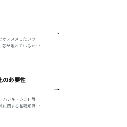
（金）正午にて受注締切
）2024年5月7日
月7日以
でオススメしたいの
と芯が離れているか
ちらからご覧くださ
化の必要性
・ハジキ・ムラ」等
質に関する基礎知識
縮空気用フィルタの
ける「圧縮空気」ク
無料） お申込の流れ