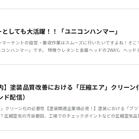
7日(土)～2024年5月5日(日)〇商品出荷について2024年4月26日
5月6日(月)は営業しておりますが、祝日のため出荷業務は行っておりません
24年4月26日12時以降にいただいたご注文につきましては、2024年5
ーとしても大活躍！！「ユニコンハンマー」
ンマーテントの設営・撤収作業はスムーズに行いたいですよね！そこ
コンハンマー」です。 特徴ウレタンと金属ヘッドの2WAY。ヘッド
。（1年間保証） こんな感じでペグ打ちできます 商品の詳細はこ
案内】塗装品質改善における「圧縮エア」クリーン
マンド配信）
」クリーン化の必要性【塗装関連企業様必見！】塗装における「ブツ
？圧縮空気の汚染要因、工場でのチェックポイントなどの圧縮空気品
ンな圧縮空気が必要か？対策法など、前田シェルサービス製高性能圧
えながらご案内させていただきます。 ●テーマ：塗装品質改善にお
4年1月25日（木）15:00～15:45●会場：ZOOMウェビナー配信（