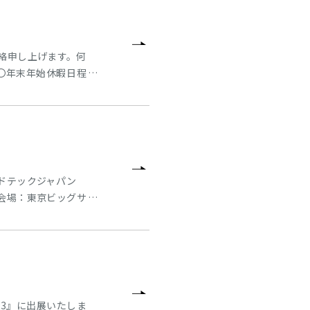
絡申し上げます。何
〇年末年始休暇日程
→12月28日(木)出
9日（火）より通常出
荷とな
ードテックジャパン
０会場：東京ビッグサ
ドライフィルター・スケルト
3』に出展いたしま