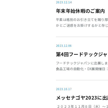
2023.12.14
年末年始休暇のご案内
平素は格別のお引き立てを賜り厚
かとご迷惑をお掛けするかと存じ
2023年12月29日(土)～202
荷（2024年1月8日(月)は営
荷上記の通り2023年12月28日
2023.12.06
第4回フードテックジ
フードテックジャパンに出展し
食品工場の自動化・DX展開催日
イト小間№５－２２https://www.
ン圧縮空気品質モニター「AIR-
2023.10.17
メッセナゴヤ2023に
２０２３年１１月８日（水）～１