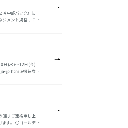
２４中部パック』に
全マネジメント規格ＪＦ
圧縮空気のクリーン
モ実演などを用いて
(水)～12日(金)
/ja-jp.htmle招待券
ライフィルター〇マ
の通りご連絡申し上
ます。 〇ゴールデ