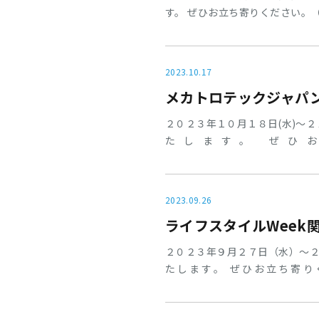
す。 ぜひお立ち寄りください。
テリアも展示しますので、たく
2023.10.17
メカトロテックジャパン
２０２３年１０月１８日(水)～２
たします。 ぜひお立ち
japan.com/2023/vitor/
して、コンプレッサーエアーの水
たくさんのご来場お待ちしてお
2023.09.26
ライフスタイルWeek
２０２３年９月２７日（水）～２
たします。 ぜひお立ち寄りください。（6
jp/exhibit/sg.html３