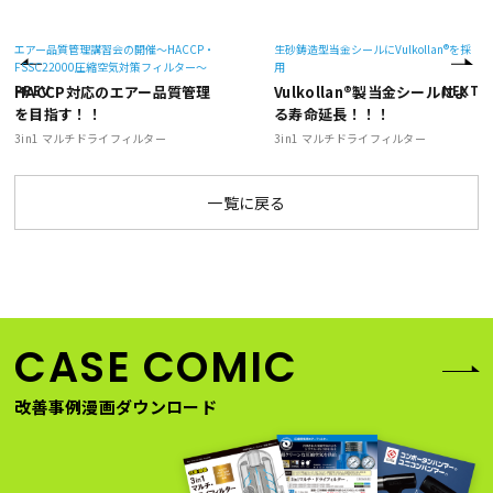
エアー品質管理講習会の開催～HACCP・
生砂鋳造型当金シールにVulkollan®を採
FSSC22000圧縮空気対策フィルター～
用
PREV
HACCP対応のエアー品質管理
Vulkollan®製当金シールによ
NEXT
を目指す！！
る寿命延長！！！
3in1 マルチドライフィルター
3in1 マルチドライフィルター
一覧に戻る
CASE COMIC
改善事例漫画ダウンロード