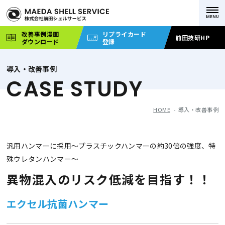
改善事例漫画
リプライカード
前田技研HP
ダウンロード
登録
導入・改善事例
CASE STUDY
HOME
導入・改善事例
汎用ハンマーに採用～プラスチックハンマーの約30倍の強度、特
殊ウレタンハンマー～
異物混入のリスク低減を目指す！！
エクセル抗菌ハンマー