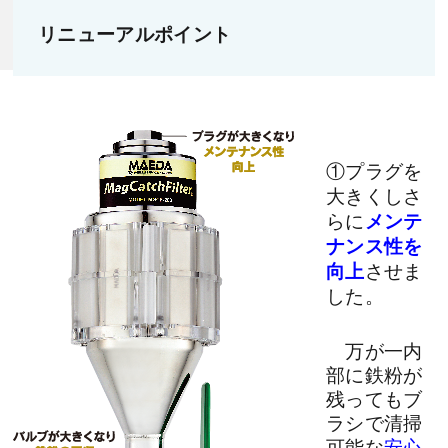
リニューアルポイント
①プラグを
大きくしさ
らに
メンテ
ナンス性を
向上
させま
した。
万が一内
部に鉄粉が
残ってもブ
ラシで清掃
可能な
安心