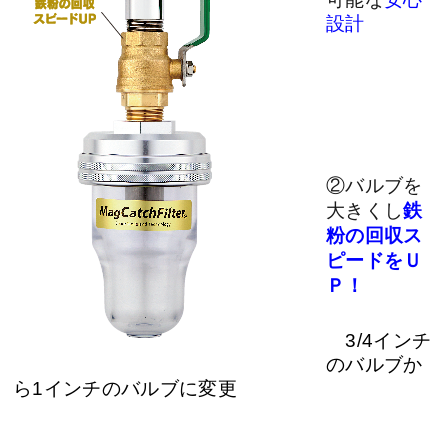
設計
②バルブを
大きくし
鉄
粉の回収ス
ピードをＵ
Ｐ！
3/4インチ
のバルブか
ら1インチのバルブに変更