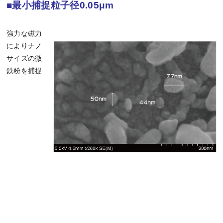
■最小捕捉粒子径0.0
5μ
m
強力な磁力
によりナノ
サイズの微
鉄粉を捕捉