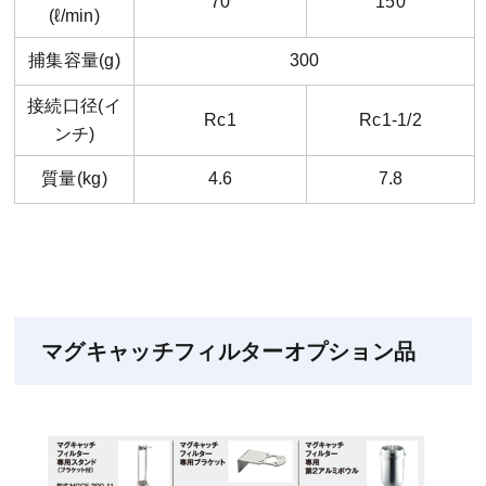
70
150
(ℓ/min)
捕集容量(g)
300
接続口径(イ
Rc1
Rc1-1/2
ンチ)
質量(kg)
4.6
7.8
マグキャッチフィルターオプション品