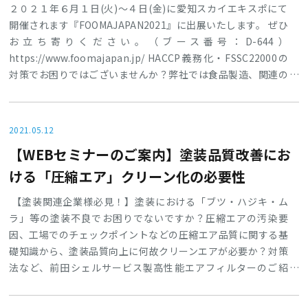
２０２１年６月１日(火)～４日(金)に愛知スカイエキスポにて
開催されます『FOOMAJAPAN2021』に出展いたします。 ぜひ
お立ち寄りください。（ブース番号：D-644）
https://www.foomajapan.jp/ HACCP義務化・FSSC22000の
対策でお困りではございませんか？弊社では食品製造、関連の
お客様に圧縮空気、コンプレッサーエアー中の菌、油分、オイ
ルミスト、ドレンなどのあらゆる不純物対策のご提案をさせて
いただきます。HACCP・FSSC22000特集関連ページ
2021.05.12
https://www.maedauni.co.jp/news/p3182/ ◆出展製
【WEBセミナーのご案内】塗装品質改善にお
ける「圧縮エア」クリーン化の必要性
【塗装関連企業様必見！】塗装における「ブツ・ハジキ・ム
ラ」等の塗装不良でお困りでないですか？圧縮エアの汚染要
因、工場でのチェックポイントなどの圧縮エア品質に関する基
礎知識から、塗装品質向上に何故クリーンエアが必要か？対策
法など、前田シェルサービス製高性能エアフィルターのご紹
介、デモ実演、改善事例を交えながらご案内させていただきま
す。●テーマ：塗装品質改善における「圧縮エア」クリーン化