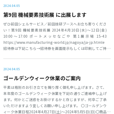
圧縮空気用フィルタのご紹介、デモ実演などを用いてご案内さ
2024.04.05
せていただきます。
第9回 機械要素技術展 に出展します
ぜひ前田シェルサービス／前田技研ブースへお立ち寄りくださ
い！第9回 機械要素技術展 2024年4月10日(水)～12日(金)
10:00～17:00 ポートメッセなごや 第1展示場 15-43
https://www.manufacturing-world.jp/nagoya/ja-jp.htmle
招待券は下記こちら→招待券を画面提示もしくは印刷してご持
参ください。主な出展製品〇3in1マルチ・ドライフィルター〇
マグキャッチフィルター〇漏洩補修材リークエイド〇コンポー
タンハンマー〇3Dプリンター造形品
2024.04.05
ゴールデンウィーク休業のご案内
平素は格別のお引き立てを賜り厚く御礼申し上げます。さて、
本年度のゴールデンウィーク休業を下記の通りご連絡申し上げ
ます。何かとご迷惑をお掛けするかと存じますが、何卒ご了承
いただけますよう宜しくお願い申し上げます。 〇ゴールデンウ
ィーク休業日程2024年4月27日(土)～2024年5月5日(日)〇商品