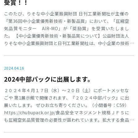
受賞！！
このたび、りそな中小企業振興財団 日刊工業新聞社が主催の
「第36回中小企業優秀新技術・新製品賞」において、「圧縮空
気品質モニター AIR-MO」が「奨励賞」を受賞いたしまし
た。 【中小企業優秀新技術・新製品賞について】公益財団法人
りそな中小企業振興財団と日刊工業新聞社は、中小企業の技術
振興を図り、わが国産業の発展に寄与することを目的に、1988
年から「中小企業優秀新技術・新製品賞」を設け、中小企業の
皆様が開発した優れた「新技術・新製品」と「新ソフトウエ
2024.04.16
ア」を毎年表彰しています。主催：りそな中小企業振興財団
2024中部パックに出展します。
日刊工業新聞社▶日刊工業産業研究所 「第36回中小企業優秀
新技術・新製品」受賞
２０２４年４月１７日（水）～２０日（土）にポートメッセな
ごや 第1展示館で開催されます、『２０２４中部パック』に出
展いたします。 ぜひお立ち寄りください。（小間番号：C59）
https://chubupack.or.jp/食品安全マネジメント規格ＪＦＳに
も圧縮空気品質管理の必要性が謳われています。拡大する食品
衛生ビジネスにおいて求められる【圧縮空気のクリーン化】に
対応した食品製造工程において安心・安全にご使用いただける